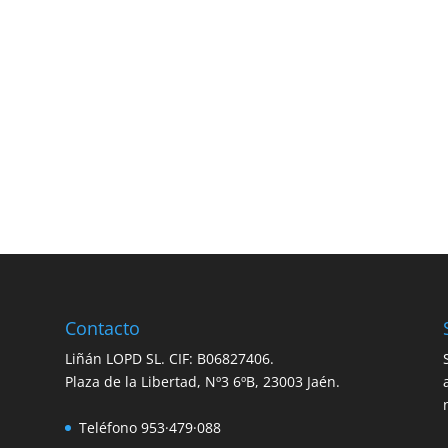
Contacto
Liñán LOPD SL. CIF: B06827406.
Plaza de la Libertad, Nº3 6ºB, 23003 Jaén.
Teléfono 953·479·088